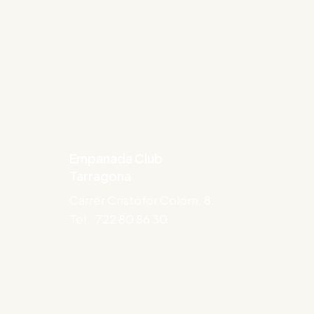
Empanada Club
Tarragona
Carrer Cristòfor Colom, 8.
Tel.: 722 80 86 30