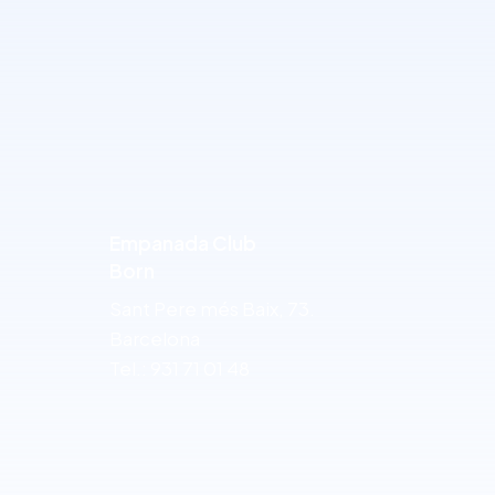
Empanada Club
Born
Sant Pere més Baix, 73.
Barcelona
Tel.: 931 71 01 48