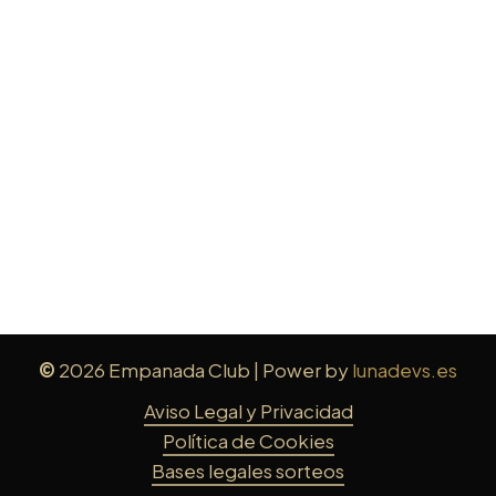
Empanada Club
Valencia
Calle Angel Guimerá, 12.
Valencia.
©
2026
Empanada Club | Power by
lunadevs.es
Aviso Legal y Privacidad
Política de Cookies
Bases legales sorteos