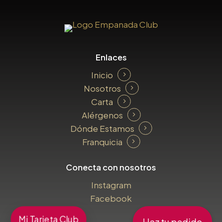
Enlaces
Inicio
Nosotros
Carta
Alérgenos
Dónde Estamos
Franquicia
Conecta con nosotros
I
n
s
t
a
g
r
a
m
F
a
c
e
b
o
o
k
Mi Tarjeta Club
Haz tu pedido