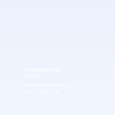
Empanada Club
Sitges
Passeig de Vilanova, 37.
Tel.: 936 88 52 88