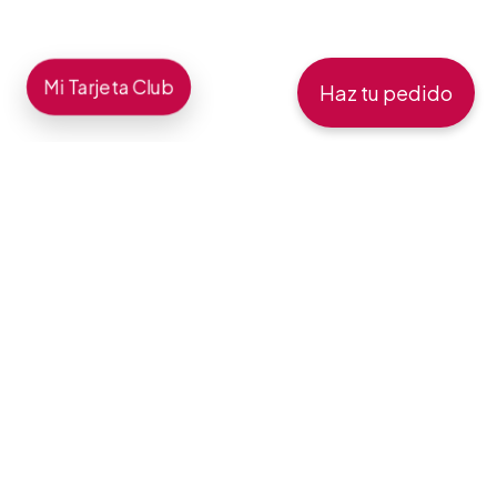
Mi Tarjeta Club
Haz tu pedido
Queremos que tengas
más opciones para esos
almuerzos improvisados,
cenas especiales ó
meriendas con amigos.
Por eso, con cada nueva