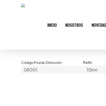
Skip
to
main
content
INICIO
NOSOTROS
NOVEDA
Radio
Código Postal / Dirección: